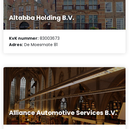
Altabba Holding B.V.
KvK nummer:
83003673
Adres:
De Moesmate 81
Alliance Automotive Services B.V.