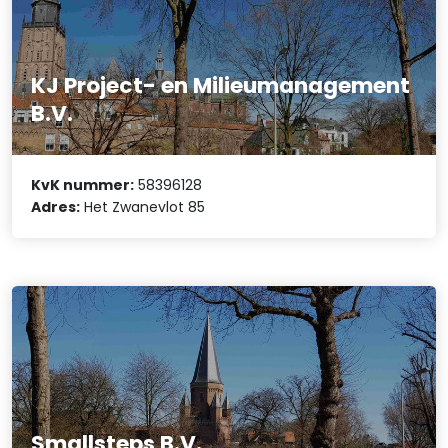
KJ Project- en Milieumanagement
B.V.
KvK nummer:
58396128
Adres:
Het Zwanevlot 85
Smallsteps B.V.