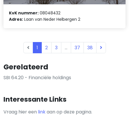
KvK nummer:
08048432
Adres:
Laan van Neder Helbergen 2
1
2
3
...
37
38
Gerelateerd
SBI 64.20 - Financiële holdings
Interessante Links
Vraag hier een
link
aan op deze pagina.