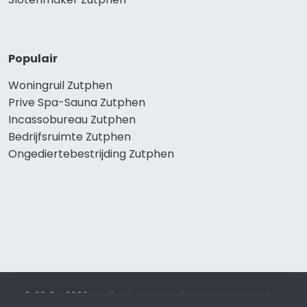
Populair
Woningruil Zutphen
Prive Spa-Sauna Zutphen
Incassobureau Zutphen
Bedrijfsruimte Zutphen
Ongediertebestrijding Zutphen
© 2019 - 2026 Realisatie en SEO door
SEO-bureau
Lion