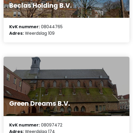
Beclas Holding B.V.
KvK nummer:
08044765
Adres:
Weerdslag 109
Green Dreams B.V.
KvK nummer:
08097472
Adres:
Weerdslag 174