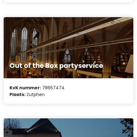
Out of the Box partyservice
KvK nummer:
78657474
Plaats:
Zutphen