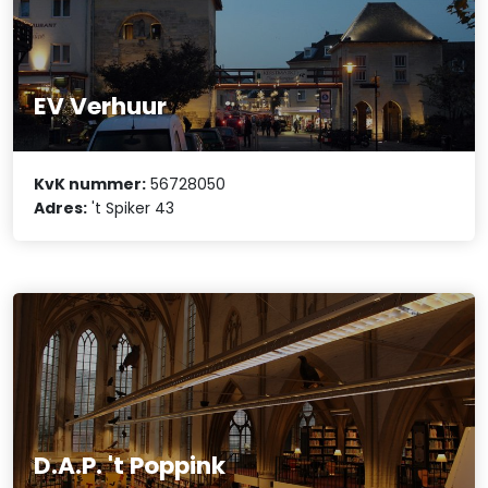
EV Verhuur
KvK nummer:
56728050
Adres:
't Spiker 43
D.A.P. 't Poppink