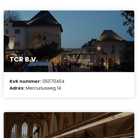
TCR B.V.
KvK nummer:
05070454
Adres:
Mercuriusweg 14