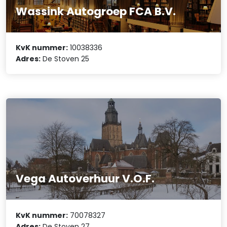
Wassink Autogroep FCA B.V.
KvK nummer:
10038336
Adres:
De Stoven 25
Vega Autoverhuur V.O.F.
KvK nummer:
70078327
Adres:
De Stoven 27