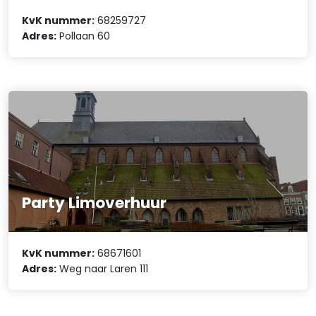
KvK nummer:
68259727
Adres:
Pollaan 60
Party Limoverhuur
KvK nummer:
68671601
Adres:
Weg naar Laren 111