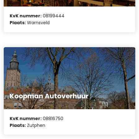
KvK nummer:
08199444
Plaats:
Warnsveld
Koopman Autoverhuur
KvK nummer:
08816750
Plaats:
Zutphen