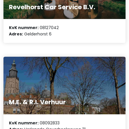
Revelhorst Car Service B.V.
KvK nummer:
08127042
Adres:
Gelderhorst 6
M.E. & R.I. Verhuur
KvK nummer:
08092833