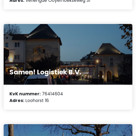
Adres:
Verlengde Ooyerhoekseweg 31
Samen! Logistiek B.V.
KvK nummer:
76414604
Adres:
Loohorst 16