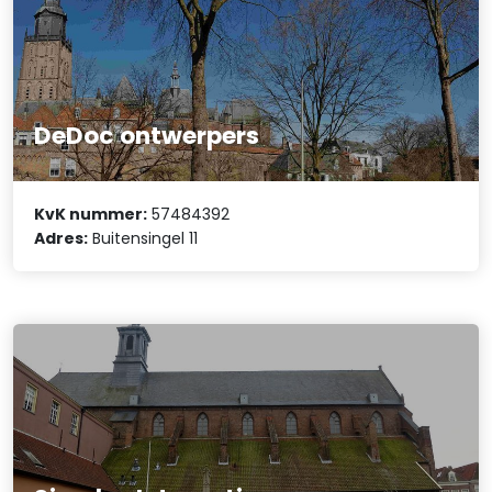
DeDoc ontwerpers
KvK nummer:
57484392
Adres:
Buitensingel 11