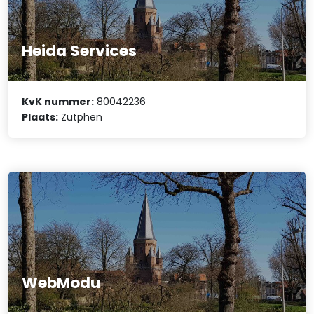
Heida Services
KvK nummer:
80042236
Plaats:
Zutphen
WebModu