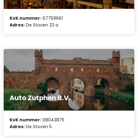
KvK nummer:
67759661
Adres:
De Stoven 23 a
Auto Zutphen B.V.
KvK nummer:
08043875
Adres:
De Stoven 5