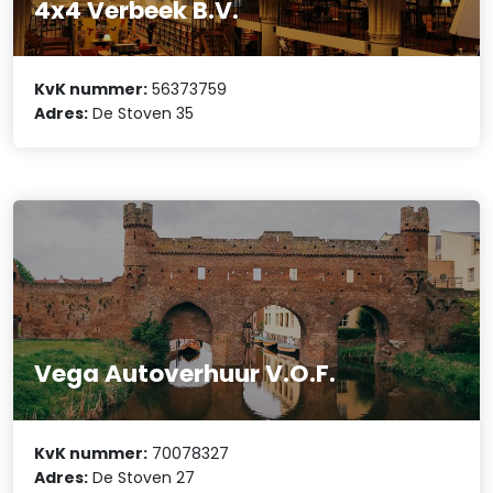
4x4 Verbeek B.V.
KvK nummer:
56373759
Adres:
De Stoven 35
Vega Autoverhuur V.O.F.
KvK nummer:
70078327
Adres:
De Stoven 27