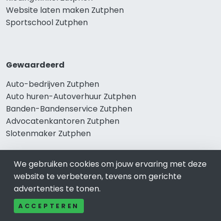
Website laten maken Zutphen
Sportschool Zutphen
Gewaardeerd
Auto-bedrijven Zutphen
Auto huren-Autoverhuur Zutphen
Banden-Bandenservice Zutphen
Advocatenkantoren Zutphen
Slotenmaker Zutphen
We gebruiken cookies om jouw ervaring met deze
Populair
website te verbeteren, tevens om gerichte
advertenties te tonen.
Woningruil Zutphen
Prive Spa-Sauna Zutphen
ACCEPTEREN
Incassobureau Zutphen