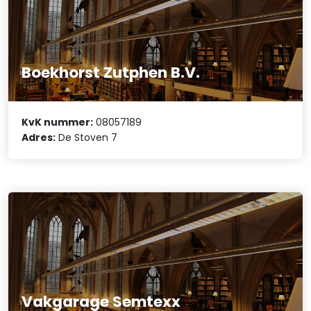
Boekhorst Zutphen B.V.
KvK nummer:
08057189
Adres:
De Stoven 7
Vakgarage Semtexx