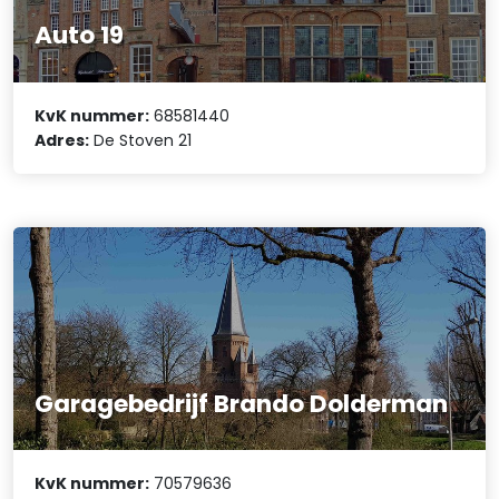
Auto 19
KvK nummer:
68581440
Adres:
De Stoven 21
Garagebedrijf Brando Dolderman
KvK nummer:
70579636