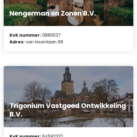
Nengerman en Zonen B.V.
KvK nummer:
08161037
Adres:
van Hoornlaan 66
Trigonium Vastgoed Ontwikkeling
B.V.
KvK nummer:
64592332