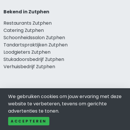
Bekend in Zutphen
Restaurants Zutphen
Catering Zutphen
Schoonheidssalon Zutphen
Tandartspraktijken Zutphen
Loodgieters Zutphen
Stukadoorsbedrijf Zutphen
Verhuisbedrijf Zutphen
Wij zijn er voor
We gebruiken cookies om jouw ervaring met deze
Winkelen Zutphen
website te verbeteren, tevens om gerichte
Meubel-Woonwinkel Zutphen
advertenties te tonen.
Appartementen- en Kamerverhuur Zutphen
ACCEPTEREN
Camping Zutphen