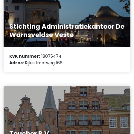
Stichting Administratiekantoor De
Warnsveldse Veste
KvK nummer:
18075474
Adres:
Rijksstraatweg 166
Toucher B.V.