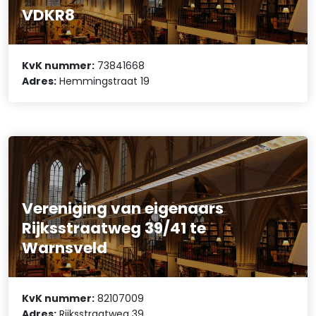
VDKR8
KvK nummer:
73841668
Adres:
Hemmingstraat 19
Vereniging van eigenaars
Rijksstraatweg 39/41 te
Warnsveld
KvK nummer:
82107009
Adres:
Rijksstraatweg 39