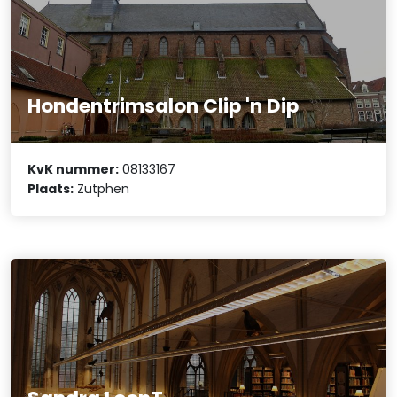
Hondentrimsalon Clip 'n Dip
KvK nummer:
08133167
Plaats:
Zutphen