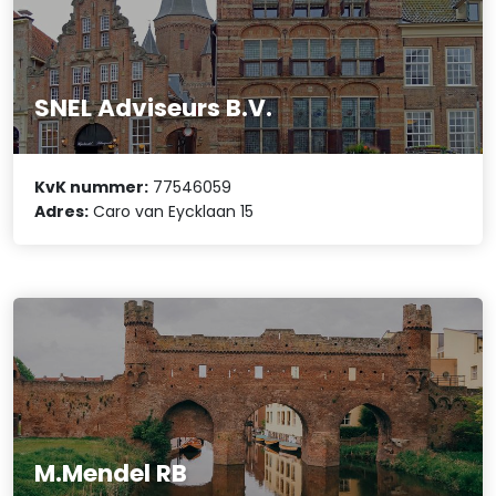
SNEL Adviseurs B.V.
KvK nummer:
77546059
Adres:
Caro van Eycklaan 15
M.Mendel RB