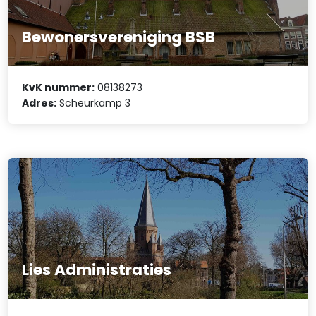
Bewonersvereniging BSB
KvK nummer:
08138273
Adres:
Scheurkamp 3
Lies Administraties