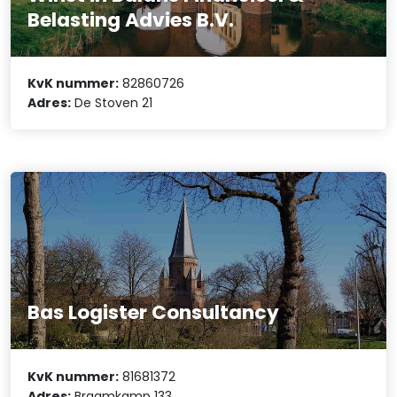
Belasting Advies B.V.
KvK nummer:
82860726
Adres:
De Stoven 21
Bas Logister Consultancy
KvK nummer:
81681372
Adres:
Braamkamp 133