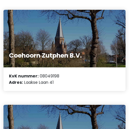
Coehoorn Zutphen B.V.
KvK nummer:
08049198
Adres:
Laakse Laan 41