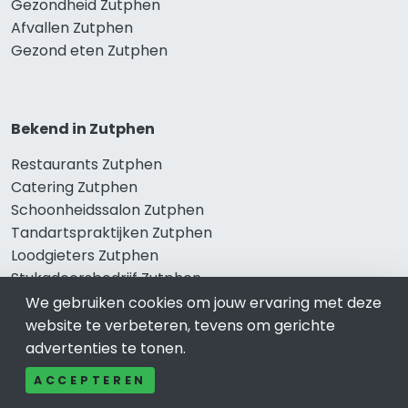
Gezondheid Zutphen
Afvallen Zutphen
Gezond eten Zutphen
Bekend in Zutphen
Restaurants Zutphen
Catering Zutphen
Schoonheidssalon Zutphen
Tandartspraktijken Zutphen
Loodgieters Zutphen
Stukadoorsbedrijf Zutphen
Verhuisbedrijf Zutphen
We gebruiken cookies om jouw ervaring met deze
website te verbeteren, tevens om gerichte
advertenties te tonen.
Wij zijn er voor
ACCEPTEREN