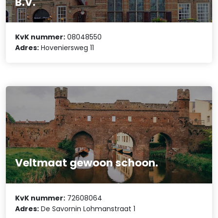
B.V.
KvK nummer:
08048550
Adres:
Hoveniersweg 11
Veltmaat gewoon schoon.
KvK nummer:
72608064
Adres:
De Savornin Lohmanstraat 1