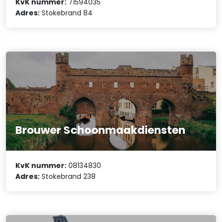
KvK nummer:
71594035
Adres:
Stokebrand 84
Brouwer Schoonmaakdiensten
KvK nummer:
08134830
Adres:
Stokebrand 238