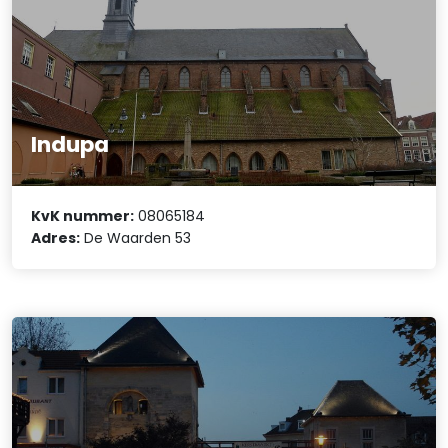
Indupa
KvK nummer:
08065184
Adres:
De Waarden 53