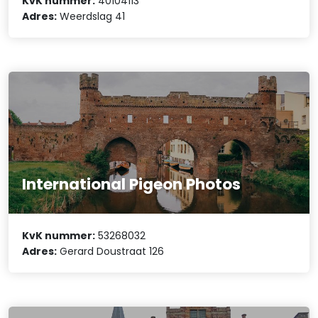
KvK nummer:
40104113
Adres:
Weerdslag 41
International Pigeon Photos
KvK nummer:
53268032
Adres:
Gerard Doustraat 126