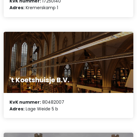
KvK nummer:
17250140
Adres:
Kremerskamp 1
't Koetshuisje B.V.
KvK nummer:
80482007
Adres:
Lage Weide 5 b