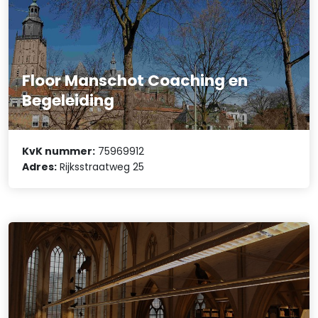
Floor Manschot Coaching en
Begeleiding
KvK nummer:
75969912
Adres:
Rijksstraatweg 25