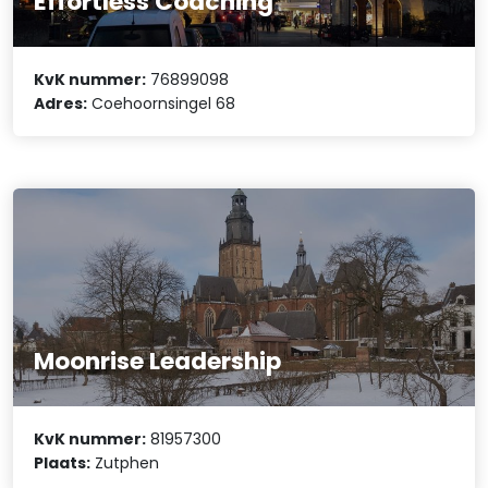
Effortless Coaching
KvK nummer:
76899098
Adres:
Coehoornsingel 68
Moonrise Leadership
KvK nummer:
81957300
Plaats:
Zutphen