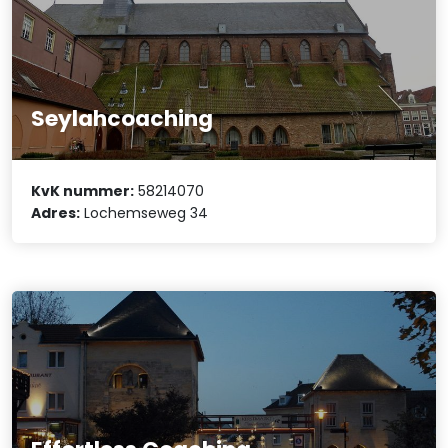
Seylahcoaching
KvK nummer:
58214070
Adres:
Lochemseweg 34