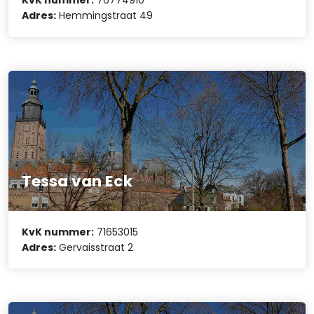
KvK nummer:
76774910
Adres:
Hemmingstraat 49
Tessa van Eck
KvK nummer:
71653015
Adres:
Gervaisstraat 2