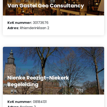
Van Gastel Geo Consultancy
KvK nummer:
30173676
Adres:
Rhienderinklaan 2
Nienke Reezigt-Niekerk
Begeleiding
KvK nummer:
08184131
Adres:
Boslaan 2