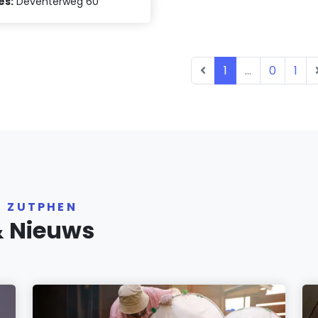
es:
Deventerweg 60
1
...
0
1
R ZUTPHEN
& Nieuws