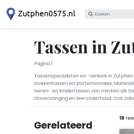
Zoek
op
bedrijfsnaam
of
Tassen in Z
KvK
nummer
Pagina 1
Tassenspecialisten en -winkels in Zutphen 
boekentas­sen en portemonnees. Materiale
heren- en kindertassen van merken als Sa
ritsvervanging en leeronderhoud. Ook zake
18
res
Gerelateerd