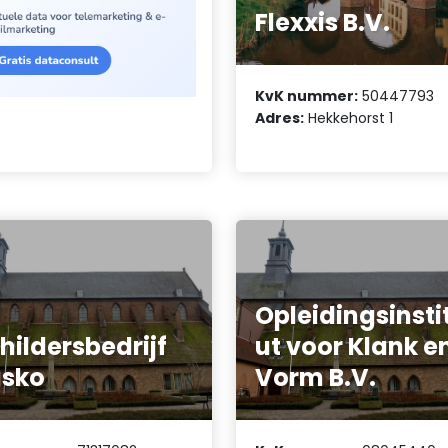
Flexxis B.V.
KvK nummer:
50447793
Adres:
Hekkehorst 1
Opleidingsinsti
hildersbedrijf
ut voor Klank e
asko
Vorm B.V.