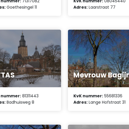
 nummer:
71317082
KvK nummer:
08045440
es:
Goethesingel 11
Adres:
Laarstraat 77
VTAS
Mevrouw Bagij
 nummer:
81311443
KvK nummer:
55681336
es:
Badhuisweg 8
Adres:
Lange Hofstraat 31