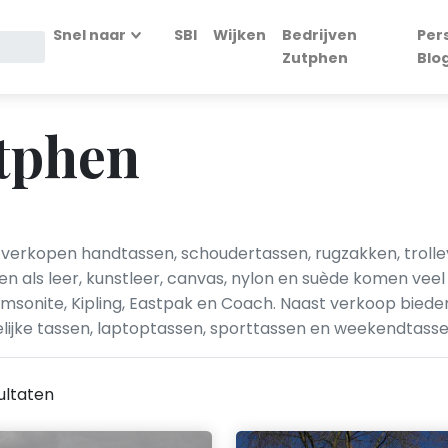
Snel naar
SBI
Wijken
Bedrijven
Per
Zutphen
Blo
utphen
verkopen handtassen, schoudertassen, rugzakken, trolleys,
n als leer, kunstleer, canvas, nylon en suède komen vee
msonite, Kipling, Eastpak en Coach. Naast verkoop biede
lijke tassen, laptoptassen, sporttassen en weekendtasse
ultaten