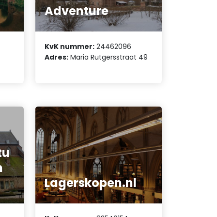
Adventure
KvK nummer:
24462096
Adres:
Maria Rutgersstraat 49
tu
n
Lagerskopen.nl