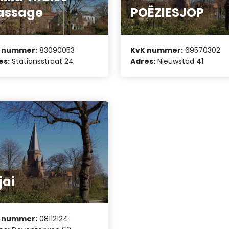
assage
POËZIESJOP
 nummer:
83090053
KvK nummer:
69570302
es:
Stationsstraat 24
Adres:
Nieuwstad 41
jai
 nummer:
08112124