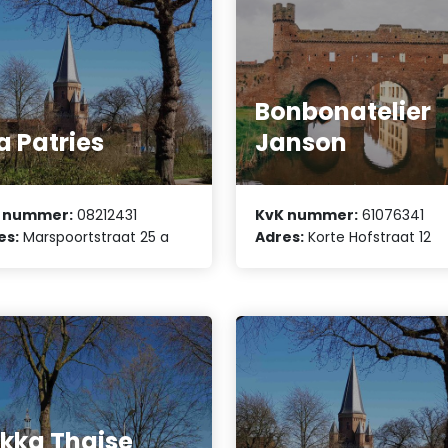
Bonbonatelier
a Patries
Janson
 nummer:
08212431
KvK nummer:
61076341
es:
Marspoortstraat 25 a
Adres:
Korte Hofstraat 12
kka Thaise