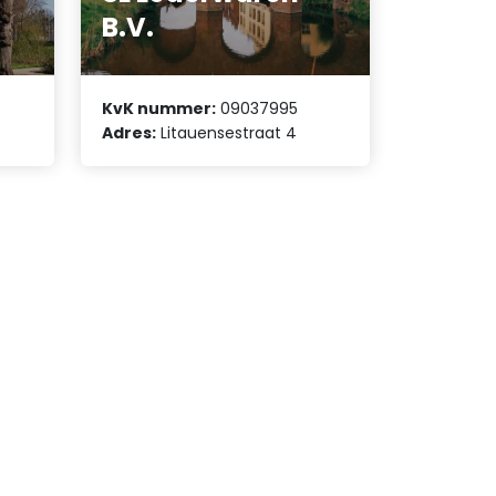
B.V.
KvK nummer:
09037995
Adres:
Litauensestraat 4