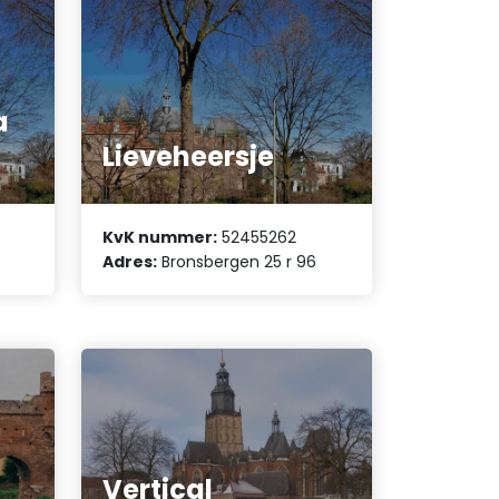
a
Lieveheersje
KvK nummer:
52455262
Adres:
Bronsbergen 25 r 96
Vertical