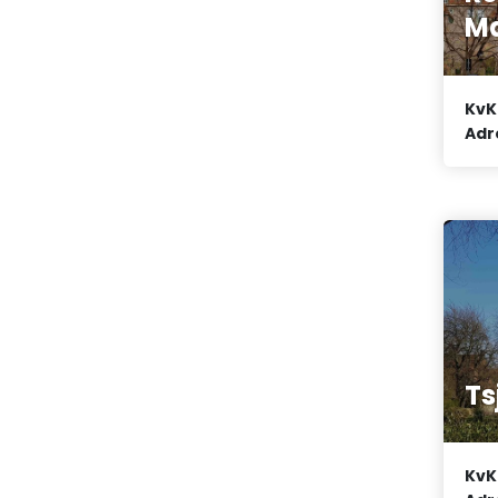
M
KvK
Adr
Ts
KvK