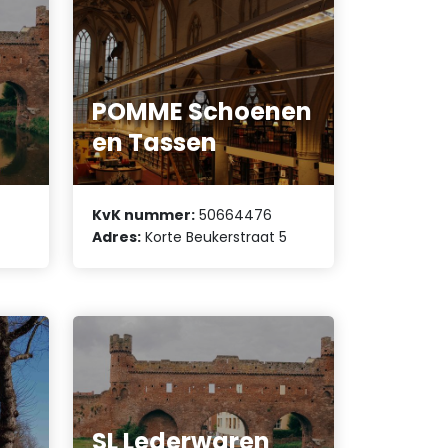
POMME Schoenen
en Tassen
KvK nummer:
50664476
Adres:
Korte Beukerstraat 5
SL Lederwaren