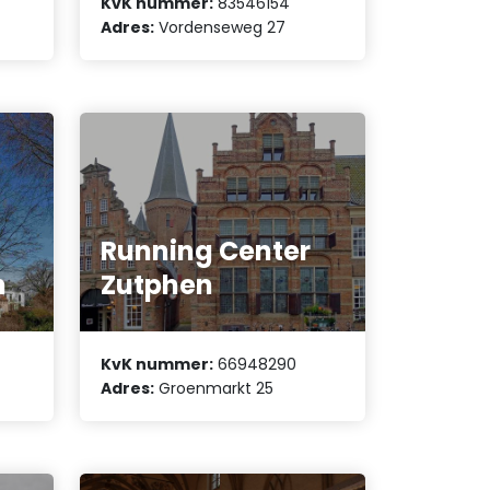
KvK nummer:
83546154
Adres:
Vordenseweg 27
Running Center
n
Zutphen
KvK nummer:
66948290
Adres:
Groenmarkt 25