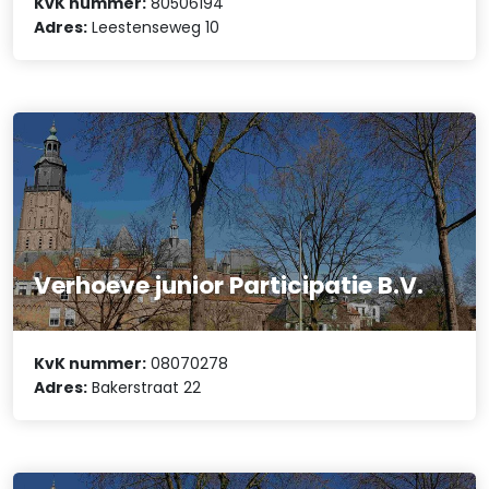
KvK nummer:
80506194
Adres:
Leestenseweg 10
Verhoeve junior Participatie B.V.
KvK nummer:
08070278
Adres:
Bakerstraat 22