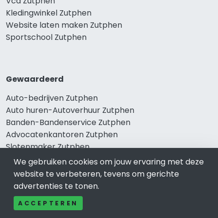
Vca Zutphen
Kledingwinkel Zutphen
Website laten maken Zutphen
Sportschool Zutphen
Gewaardeerd
Auto-bedrijven Zutphen
Auto huren-Autoverhuur Zutphen
Banden-Bandenservice Zutphen
Advocatenkantoren Zutphen
Slotenmaker Zutphen
We gebruiken cookies om jouw ervaring met deze
website te verbeteren, tevens om gerichte
advertenties te tonen.
Populair
ACCEPTEREN
Woningruil Zutphen