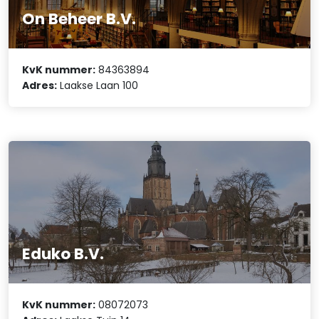
On Beheer B.V.
KvK nummer:
84363894
Adres:
Laakse Laan 100
Eduko B.V.
KvK nummer:
08072073