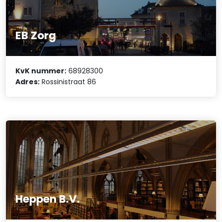
EB Zorg
KvK nummer:
68928300
Adres:
Rossinistraat 86
Heppen B.V.