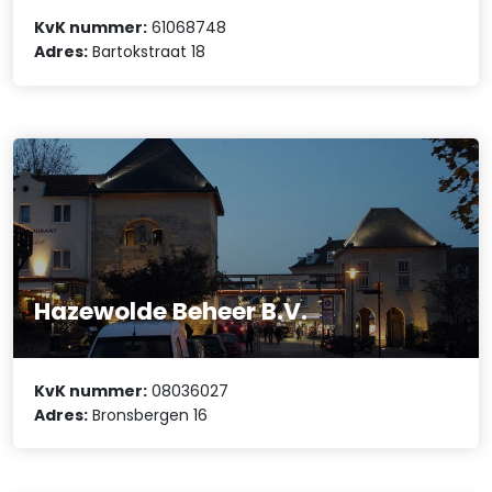
KvK nummer:
61068748
Adres:
Bartokstraat 18
Hazewolde Beheer B.V.
KvK nummer:
08036027
Adres:
Bronsbergen 16