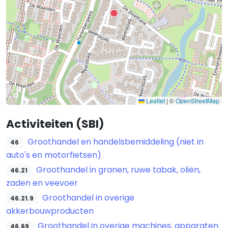
Leaflet
|
©
OpenStreetMap
Activiteiten (SBI)
Groothandel en handelsbemiddeling (niet in
46
auto's en motorfietsen)
Groothandel in granen, ruwe tabak, oliën,
46.21
zaden en veevoer
Groothandel in overige
46.21.9
akkerbouwproducten
Groothandel in overige machines, apparaten
46.69