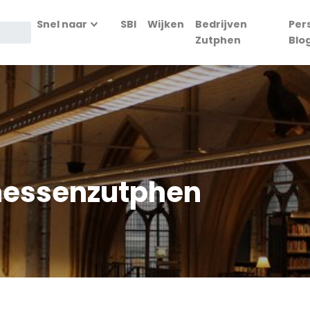
Snel naar
SBI
Wijken
Bedrijven
Per
Zutphen
Blo
messenzutphen