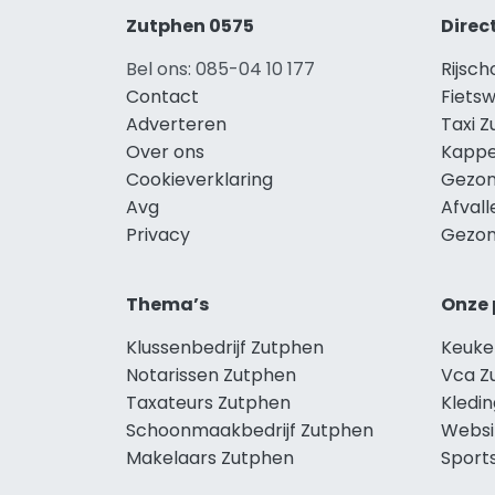
Zutphen 0575
Direc
Bel ons: 085-04 10 177
Rijsc
Contact
Fiets
Adverteren
Taxi 
Over ons
Kappe
Cookieverklaring
Gezon
Avg
Afval
Privacy
Gezon
Thema’s
Onze 
Klussenbedrijf Zutphen
Keuke
Notarissen Zutphen
Vca Z
Taxateurs Zutphen
Kledi
Schoonmaakbedrijf Zutphen
Websi
Makelaars Zutphen
Sport