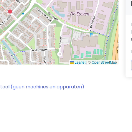
Leaflet
|
©
OpenStreetMap
etaal (geen machines en apparaten)