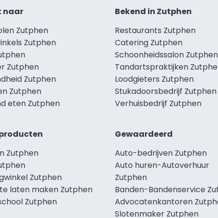
t naar
Bekend in Zutphen
holen Zutphen
Restaurants Zutphen
winkels Zutphen
Catering Zutphen
Zutphen
Schoonheidssalon Zutphen
r Zutphen
Tandartspraktijken Zutph
dheid Zutphen
Loodgieters Zutphen
len Zutphen
Stukadoorsbedrijf Zutphen
d eten Zutphen
Verhuisbedrijf Zutphen
producten
Gewaardeerd
n Zutphen
Auto-bedrijven Zutphen
utphen
Auto huren-Autoverhuur
ngwinkel Zutphen
Zutphen
te laten maken Zutphen
Banden-Bandenservice Zu
school Zutphen
Advocatenkantoren Zutph
Slotenmaker Zutphen