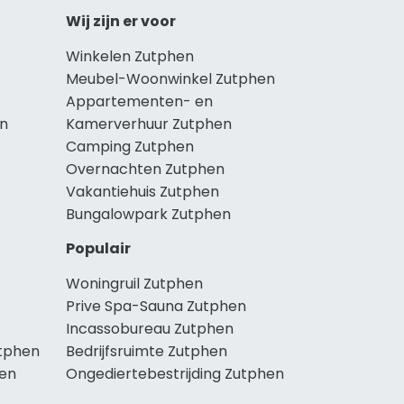
Wij zijn er voor
Winkelen Zutphen
Meubel-Woonwinkel Zutphen
Appartementen- en
en
Kamerverhuur Zutphen
Camping Zutphen
Overnachten Zutphen
Vakantiehuis Zutphen
Bungalowpark Zutphen
Populair
Woningruil Zutphen
Prive Spa-Sauna Zutphen
Incassobureau Zutphen
tphen
Bedrijfsruimte Zutphen
en
Ongediertebestrijding Zutphen